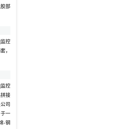
橡胶部
|监控
柄套，
|监控
晶拼接
限公司
售于一
绵-钢