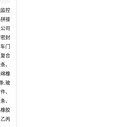
|监控
晶拼接
限公司
窗密封
、车门
三复合
胶条、
海绵橡
条,玻
封件、
水条、
品橡胶
元乙丙