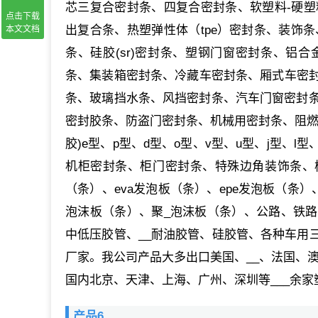
芯三复合密封条、四复合密封条、软塑料-硬塑料复合条
点击下载
出复合条、热塑弹性体（tpe）密封条、装饰条
本文文档
条、硅胶(sr)密封条、塑钢门窗密封条、铝
条、集装箱密封条、冷藏车密封条、厢式车密
条、玻璃挡水条、风挡密封条、汽车门窗密封条
密封胶条、防盗门密封条、机械用密封条、阻燃
胶)e型、p型、d型、o型、v型、u型、j型
机柜密封条、柜门密封条、特殊边角装饰条、橡塑
（条）、eva发泡板（条）、epe发泡板（条
泡沫板（条）、聚_泡沫板（条）、公路、铁
中低压胶管、__耐油胶管、硅胶管、各种车用
厂家。我公司产品大多出口美国、__、法国、澳
国内北京、天津、上海、广州、深圳等___余
产品6