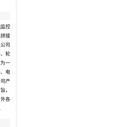
|监控
晶拼接
限公司
车、轮
售为一
胶、电
公司产
宗旨，
内外各
。