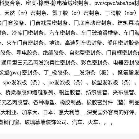
、密实-橡塑-静电植绒密封条、pvc/cpvc/abs/tpe
、天然（nr）密封条、氯丁胶（cr）密封条、丁晴胶（nbr
合金门窗胶条、门窗减震密封条、门底自动密封条、建筑幕
封条、冷库门密封条、汽车密封条、车门玻璃滑槽条、车门
、火车门窗密封条、地铁、高速列车密封条、船用密封胶条
胶条、导电胶条、绝缘胶条、自粘型密封条、门窗框密封条
、l型、通用型三元乙丙发泡柔性密封条、彩色密封条、电器密封
(pvc)密封条、丁_橡胶条、__发泡条（板）、聚氨酯
）、spe发泡板（条）、pe发泡板（条）、橡塑发泡板（条）
路、桥梁橡胶伸缩缝系列、钢丝胶管、纺织胶管、夹布胶管
三元乙丙胶管、各种橡塑、橡胶制品、橡胶密封件（垫）制
大利亚、加拿大、日本、意大利等__,深受国外客商的好评
家塑钢门窗、玻璃幕墙装饰公司、汽车、火车、， ，