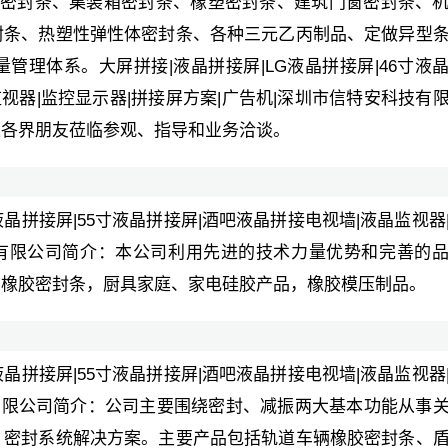
车密封条、集装箱密封条、橡塑密封条、建筑门窗密封条、
封条、热塑性弹性体密封条、各种三元乙丙制品、定做异型
理体系。大屏拼接|液晶拼接屏|LG液晶拼接屏|46寸液
监视器|监控显示器|拼接屏方案|广告机|深圳市信特安科技有
迎各界朋友莅临参观、指导和业务洽谈。
寸液晶拼接屏|55寸液晶拼接屏|酒吧液晶拼接电视墙|液晶监视器
技有限公司简介：本公司利用先进的技术力量优势和完善的
产橡胶密封条，厨具家庭、家电硅胶产品，橡胶模压制品。
寸液晶拼接屏|55寸液晶拼接屏|酒吧液晶拼接电视墙|液晶监视器
技有限公司简介：公司主要围绕密封、减振两大基本功能从事
、密封系统解决方案。主要产品包括轨道车辆橡胶密封条、