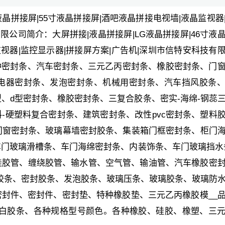
寸液晶拼接屏|55寸液晶拼接屏|酒吧液晶拼接电视墙|液晶监视器
限公司简介：大屏拼接|液晶拼接屏|LG液晶拼接屏|46寸液
监视器|监控显示器|拼接屏方案|广告机|深圳市信特安科技有
各种密封条、汽车密封条、三元乙丙密封条、橡胶密封条、门
电器密封条、发泡密封条、机械用密封条、汽车挡风胶条
、d型密封条、橡胶密封条、三复合胶条、密实-海绵-钢蕊
-硬塑料复合密封条、建筑密封条、改性pvc密封条、塑料
门窗密封条、玻璃幕墙密封胶条、集装箱门框密封条、柜门
门玻璃滑槽条、车门海绵密封条、内装饰条、车门玻璃挡水
硅胶管、缠绕胶管、输水管、空气管、输油管、汽车橡胶密
绵胶条、密封胶条、发泡胶条、玻璃压条、玻璃胶条、玻璃防
封件、密封件、密封垫、特种橡胶垫、三元乙丙橡胶模__
条、白胶条、各种规格型号颜色。各种橡胶、硅胶、橡塑、三