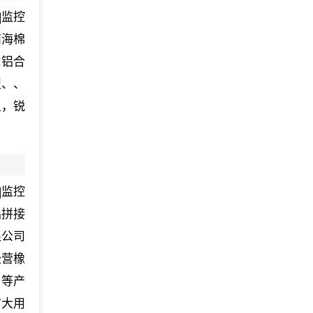
|监控
丙海棉
,铝合
型、、
上，锐
|监控
晶拼接
限公司
经营橡
;等产
广大用