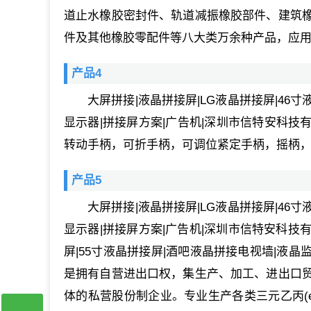
道止水橡胶密封件、轨道减振橡胶部件、建筑
件及其他橡胶零配件等八大类万余种产品，应
产品4
大屏拼接|液晶拼接屏|LG液晶拼接屏|46
显示器|拼接屏方案|广告机|深圳市信特安科
转动手柄，可折手柄，可调位紧定手柄，摇柄
产品5
大屏拼接|液晶拼接屏|LG液晶拼接屏|46
显示器|拼接屏方案|广告机|深圳市信特安科技有
屏|55寸液晶拼接屏|酒吧液晶拼接电视墙|液晶
是拥有自营进出口权，集生产、加工、进出口
体的私营股份制企业。专业生产各类三元乙丙(e