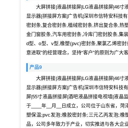
大屏拼接|液晶拼接屏|LG液晶拼接屏|46
显示器|拼接屏方案|广告机|深圳市信特安科技
密封条,复合密封条,植绒密封条,挤出复合条,热
金门窗胶条,汽车用密封条,冷库门密封胶条,集装
d型、o型、v型,橡塑(pvc)密封条,聚氯乙烯密
意进取”的经营理念，坚持“客户”的原则为广大
产品9
大屏拼接|液晶拼接屏|LG液晶拼接屏|46
显示器|拼接屏方案|广告机|深圳市信特安科技有
屏|55寸液晶拼接屏|酒吧液晶拼接电视墙|液晶
于____年__月__日成立，公司位于山东省
塑保温;pvc发泡;橡胶密封条;三元乙丙发泡;橡塑制
品，公司多年致力于产业，切实推进与各大企