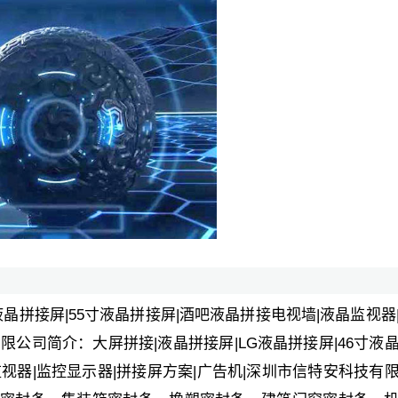
寸液晶拼接屏|55寸液晶拼接屏|酒吧液晶拼接电视墙|液晶监视器
限公司简介：大屏拼接|液晶拼接屏|LG液晶拼接屏|46寸液
监视器|监控显示器|拼接屏方案|广告机|深圳市信特安科技有