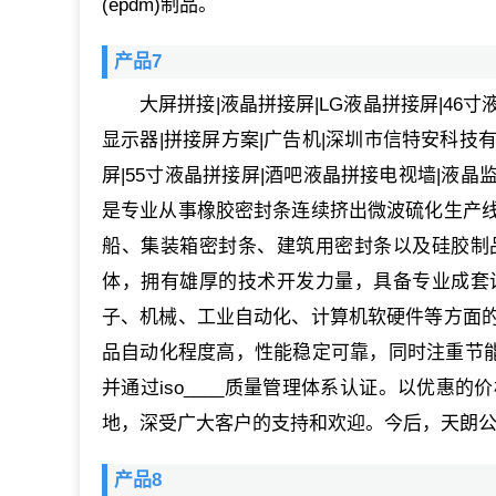
(epdm)制品。
产品7
大屏拼接|液晶拼接屏|LG液晶拼接屏|46
显示器|拼接屏方案|广告机|深圳市信特安科技有
屏|55寸液晶拼接屏|酒吧液晶拼接电视墙|液晶
是专业从事橡胶密封条连续挤出微波硫化生产
船、集装箱密封条、建筑用密封条以及硅胶制
体，拥有雄厚的技术开发力量，具备专业成套
子、机械、工业自动化、计算机软硬件等方面
品自动化程度高，性能稳定可靠，同时注重节能
并通过iso____质量管理体系认证。以优惠
地，深受广大客户的支持和欢迎。今后，天朗
产品8