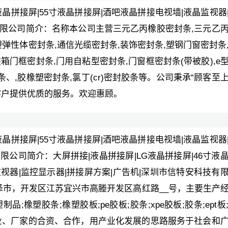
寸液晶拼接屏|55寸液晶拼接屏|酒吧液晶拼接电视墙|液晶监视器
有限公司简介：名称本公司主营三元乙丙橡胶密封条,三元乙
塑弹性体密封条,通信光缆密封条,装饰密封条,塑钢门窗密封条
箱门框密封条,门用自粘型密封条,门窗框密封条(带被胶),e
封条、,胶橡塑密封条,氯丁(cr)密封胶条等。公司秉承“顾客至
客户提供优质的服务。欢迎惠顾。
寸液晶拼接屏|55寸液晶拼接屏|酒吧液晶拼接电视墙|液晶监视器
限公司简介：大屏拼接|液晶拼接屏|LG液晶拼接屏|46寸液
监视器|监控显示器|拼接屏方案|广告机|深圳市信特安科技有
，菏泽市，开发区江苏宜兴市高塍开发区高红路__号，主要生产
品;橡塑胶条;橡塑胶板;pe胶板;胶条;xpe胶板;胶条;ept板
业、厂家的合资、合作，用产业化发展的思路服务于社会和