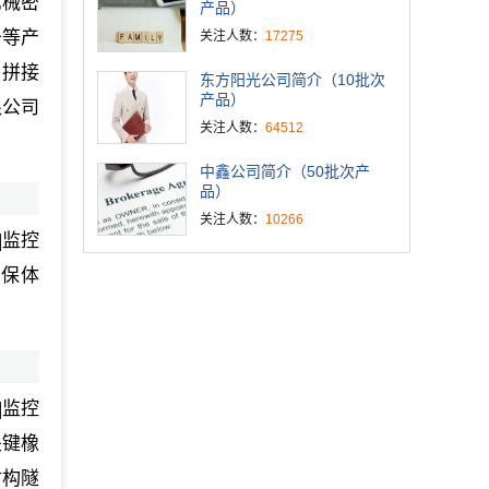
机械密
产品）
条等产
关注人数：
17275
晶拼接
东方阳光公司简介（10批次
产品）
限公司
关注人数：
64512
中鑫公司简介（50批次产
品）
关注人数：
10266
|监控
品保体
|监控
关键橡
盾构隧