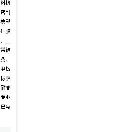
材料挤
）密封
墙橡塑
海绵胶
、__
(带被
胶条、
发泡板
、橡胶
、耐高
品专业
。已与